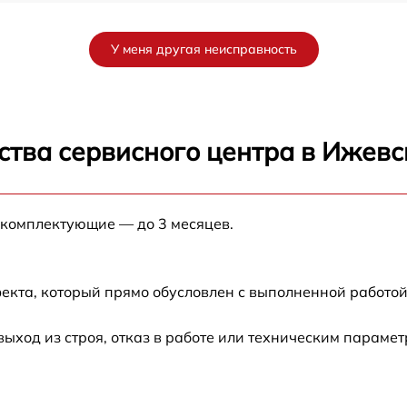
от 60 мин
У меня другая неисправность
от 90 мин
от 70 мин
ства сервисного центра в Ижевс
от 90 мин
 комплектующие — до 3 месяцев.
от 100 мин
от 80 мин
екта, который прямо обусловлен с выполненной работой
от 70 мин
ход из строя, отказ в работе или техническим парамет
от 60 мин