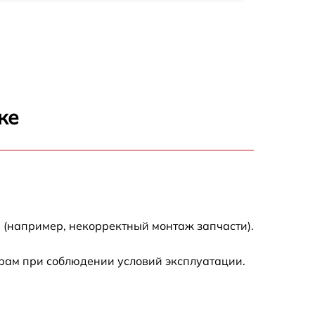
1920 р
1440 р
1440 р
ке
1920 р
4500 р
4000 р
 (например, некорректный монтаж запчасти).
3200 р
рам при соблюдении условий эксплуатации.
1440 р