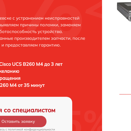
евске с устранением неисправностей
выявляем причины поломки, заменяем
ботоспособность устройства.
анные производителем запчасти, после
 и предоставляем гарантию.
Cisco UCS B260 M4 до 3 лет
 желанию
бращения
260 M4 от 35 минут
я со специалистом
Оставить заявку
есь c
политикой конфиденциальности