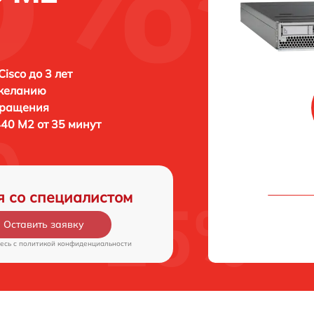
isco до 3 лет
 желанию
бращения
440 M2 от 35 минут
я со специалистом
Оставить заявку
есь c
политикой конфиденциальности