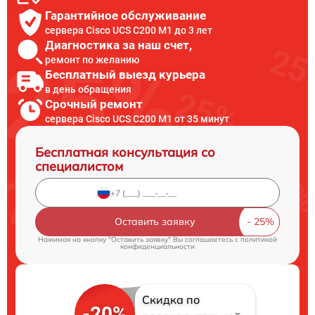
Гарантийное обслуживание
сервера Cisco UCS C200 M1 до 3 лет
Диагностика за наш счет,
ремонт по желанию
Бесплатный выезд курьера
в день обращения
Срочный ремонт
сервера Cisco UCS C200 M1 от 35 минут
Бесплатная консультация со
специалистом
Оставить заявку
Нажимая на кнопку "Оставить заявку" Вы соглашаетесь c
политикой
конфиденциальности
Скидка по
-20%