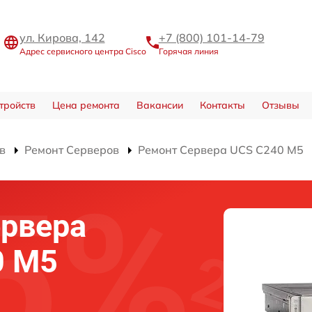
ул. Кирова, 142
+7 (800) 101-14-79
Адрес сервисного центра Cisco
Горячая линия
тройств
Цена ремонта
Вакансии
Контакты
Отзывы
в
Ремонт Серверов
Ремонт Сервера UCS C240 M5
ервера
0 M5