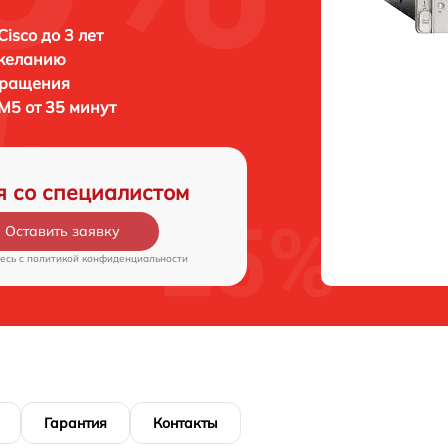
isco до 3 лет
 желанию
бращения
M5 от 35 минут
я со специалистом
Оставить заявку
есь c
политикой конфиденциальности
Гарантия
Контакты