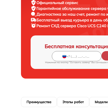
Официальный сервис
Гарантийное обслуживание
сервера C
Диагностика за наш счет,
ремонт по
Бесплатный выезд курьера
в день о
Ремонт СХД сервера
Cisco UCS C240 
Бесплатная консультаци
Нажимая на кнопку "Оставить заявку" Вы соглашает
Преимущества
Этапы работ
Модели