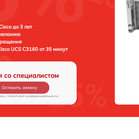
isco до 3 лет
 желанию
бращения
isco UCS C3160 от 35 минут
я со специалистом
Оставить заявку
есь c
политикой конфиденциальности