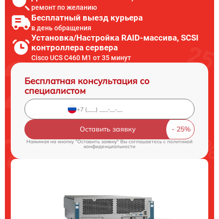
ремонт по желанию
Бесплатный выезд курьера
в день обращения
Установка/Настройка RAID-массива, SCSI
контроллера сервера
Cisco UCS C460 M1 от 35 минут
Бесплатная консультация со
специалистом
Оставить заявку
Нажимая на кнопку "Оставить заявку" Вы соглашаетесь c
политикой
конфиденциальности