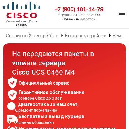
+7 (800) 101-14-79
Ежедневно с 9:00 до 21:00
Позвонить
мне утром
Сервисный центр Cisco
в
Ижевске
Сервисный центр Cisco
Каталог устройств
Ремонт
Не передаются пакеты в
vmware сервера
Cisco UCS C460 M4
Официальный сервис
Гарантийное обслуживание
сервера Cisco до 3 лет
Диагностика за наш счет,
ремонт по желанию
Бесплатный выезд курьера
в день обращения
Не передаются пакеты в vmware сервера