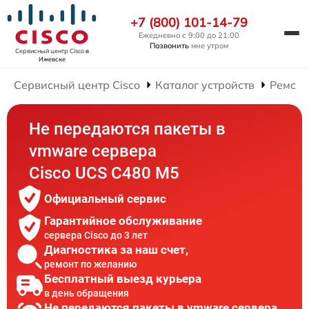
+7 (800) 101-14-79
Ежедневно с 9:00 до 21:00
Позвонить
мне утром
Сервисный центр Cisco
в
Ижевске
Сервисный центр Cisco
Каталог устройств
Ремонт
Не передаются пакеты в
vmware сервера
Cisco UCS C480 M5
Официальный сервис
Гарантийное обслуживание
сервера Cisco до 3 лет
Диагностика за наш счет,
ремонт по желанию
Бесплатный выезд курьера
в день обращения
Не передаются пакеты в vmware сервера